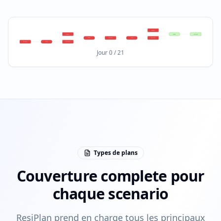
vulExists
vulExists
exploit
execCode
exploit
execCode
lateral
netAccess
attacker
reach
netAccess
Jour
0
/
21
Types de plans
Couverture complete pour
chaque scenario
ResiPlan prend en charge tous les principaux