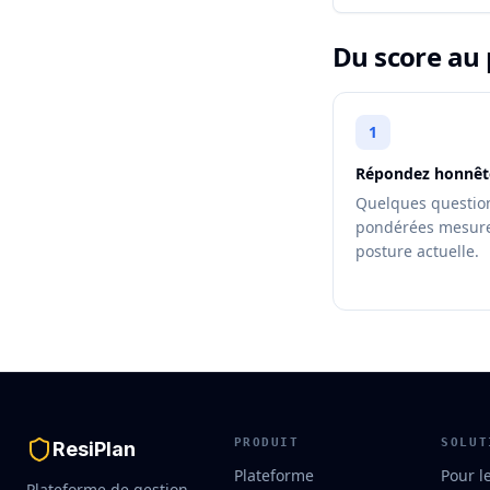
Du score a
1
Répondez honnê
Quelques questio
pondérées mesure
posture actuelle.
PRODUIT
SOLUT
ResiPlan
Plateforme
Pour l
Plateforme de gestion