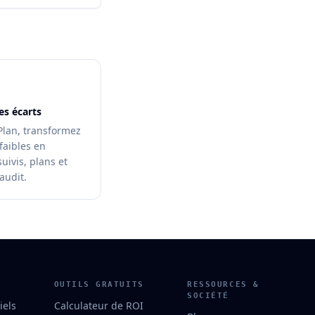
es écarts
Plan, transformez
 faibles en
suivis, plans et
audit.
OUTILS GRATUITS
RESSOURCES &
SOCIÉTÉ
iels
Calculateur de ROI