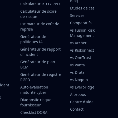
Blog
Calculateur RTO / RPO
Études de cas
Calculateur de score
Services
de risque
Comparatifs
Estimateur de coût de
reprise
vs Fusion Risk
Management
Générateur de
politiques IA
vs Archer
Générateur de rapport
vs Riskonnect
d'incident
vs OneTrust
Générateur de plan
vs Vanta
BCM
vs Drata
Générateur de registre
RGPD
vs Noggin
cident
Auto-évaluation
vs Everbridge
maturité cyber
À propos
O
Diagnostic risque
Centre d'aide
fournisseur
Contact
Checklist DORA