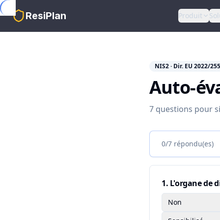
Skip to main content
ResiPlan
Produit
Sol
NIS2 · Dir. EU 2022/25
Auto-év
7 questions pour si
0
/
7
répondu(es)
1
.
L'organe de d
Non