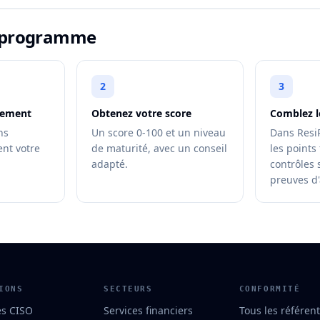
u programme
2
3
tement
Obtenez votre score
Comblez l
ns
Un score 0-100 et un niveau
Dans Resi
nt votre
de maturité, avec un conseil
les points
adapté.
contrôles 
preuves d'
IONS
SECTEURS
CONFORMITÉ
es CISO
Services financiers
Tous les référent