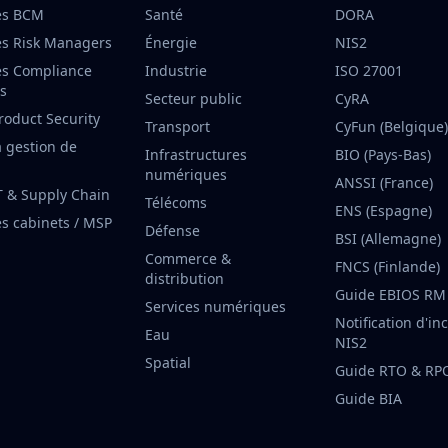
es BCM
Santé
DORA
es Risk Managers
Énergie
NIS2
es Compliance
Industrie
ISO 27001
rs
Secteur public
CyRA
roduct Security
Transport
CyFun (Belgique)
a gestion de
Infrastructures
BIO (Pays-Bas)
numériques
ANSSI (France)
T & Supply Chain
Télécoms
ENS (Espagne)
es cabinets / MSP
Défense
BSI (Allemagne)
Commerce &
FNCS (Finlande)
distribution
Guide EBIOS RM
Services numériques
Notification d'in
Eau
NIS2
Spatial
Guide RTO & RP
Guide BIA