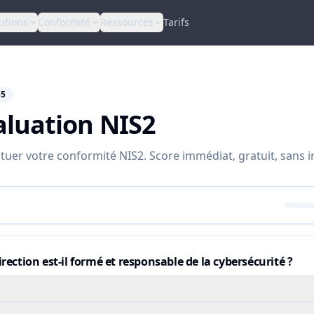
utions
Conformité
Ressources
Tarifs
55
aluation NIS2
tuer votre conformité NIS2. Score immédiat, gratuit, sans i
irection est-il formé et responsable de la cybersécurité ?