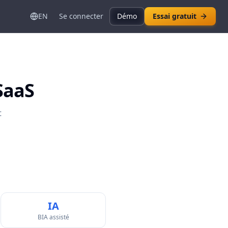
EN
Se connecter
Démo
Essai gratuit
SaaS
t
IA
BIA assisté