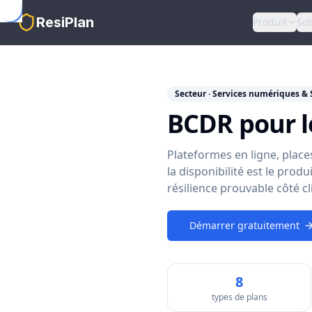
Skip to main content
ResiPlan
Produit
Sol
Secteur · Services numériques &
BCDR pour l
Plateformes en ligne, plac
la disponibilité est le prod
résilience prouvable côté cl
Démarrer gratuitement
8
types de plans