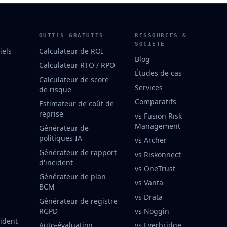
OUTILS GRATUITS
RESSOURCES &
SOCIÉTÉ
iels
Calculateur de ROI
Blog
Calculateur RTO / RPO
Études de cas
Calculateur de score
Services
de risque
Comparatifs
Estimateur de coût de
reprise
vs Fusion Risk
Management
Générateur de
politiques IA
vs Archer
Générateur de rapport
vs Riskonnect
d'incident
vs OneTrust
Générateur de plan
vs Vanta
BCM
vs Drata
Générateur de registre
RGPD
vs Noggin
cident
Auto-évaluation
vs Everbridge