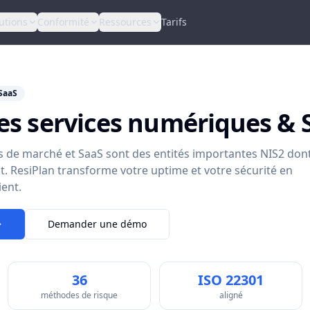
utions
Conformité
Ressources
Tarifs
 SaaS
es services numériques & 
es de marché et SaaS sont des entités importantes NIS2 don
uit. ResiPlan transforme votre uptime et votre sécurité en
ient.
Demander une démo
36
ISO 22301
méthodes de risque
aligné