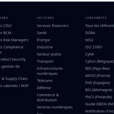
IONS
SECTEURS
CONFORMITÉ
es CISO
Services financiers
Tous les référent
es BCM
Santé
DORA
es Risk Managers
Énergie
NIS2
es Compliance
Industrie
ISO 27001
rs
Secteur public
CyRA
roduct Security
Transport
CyFun (Belgique)
a gestion de
Infrastructures
BIO (Pays-Bas)
numériques
ANSSI (France)
T & Supply Chain
Télécoms
ENS (Espagne)
es cabinets / MSP
Défense
BSI (Allemagne)
Commerce &
FNCS (Finlande)
distribution
Guide EBIOS RM
Services numériques
Notification d'in