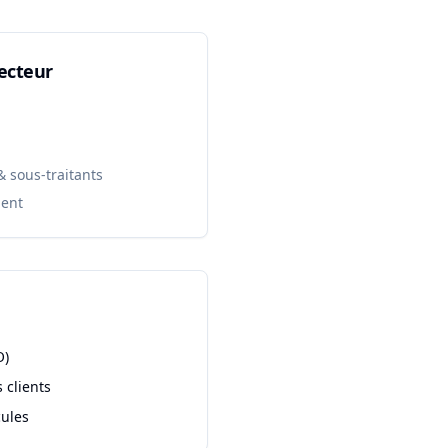
ecteur
 sous-traitants
ient
O)
 clients
cules