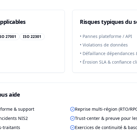
pplicables
Risques typiques du s
•
Pannes plateforme / API
SO 27001
ISO 22301
•
Violations de données
•
Défaillance dépendances &
•
Érosion SLA & confiance cl
us aide
teforme & support
Reprise multi-région (RTO/RP
incidents NIS2
Trust-center & preuve pour les
-traitants
Exercices de continuité & bas