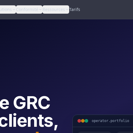
utions
Conformité
Ressources
Tarifs
le GRC
clients,
operator.portfolio