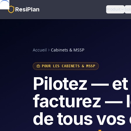
Skip to main content
ResiPlan
Produit
Sol
Accueil
Cabinets & MSSP
POUR LES CABINETS & MSSP
Pilotez — et
facturez — 
de tous vos 