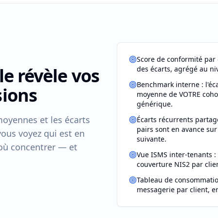
Score de conformité par c
le révèle vos
des écarts, agrégé au ni
Benchmark interne : l'éca
sions
moyenne de VOTRE cohor
générique.
moyennes et les écarts
Écarts récurrents partagé
pairs sont en avance sur
vous voyez qui est en
suivante.
 où concentrer — et
Vue ISMS inter-tenants 
couverture NIS2 par clie
Tableau de consommation
messagerie par client, e