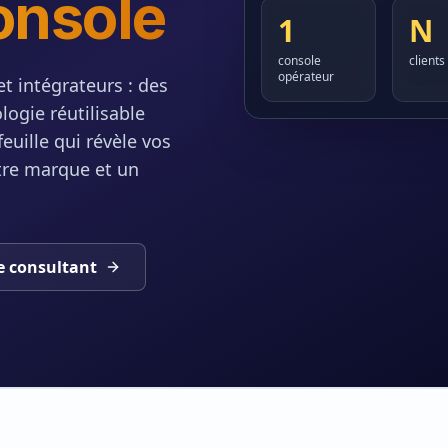
onsole
1
N
console
clients
opérateur
t intégrateurs : des
logie réutilisable
euille qui révèle vos
otre marque et un
e consultant