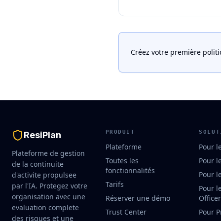
Créez votre première polit
PRODUIT
SOLUT
ResiPlan
Plateforme
Pour l
Plateforme de gestion
Toutes les
Pour l
de la continuite
fonctionnalités
Pour l
d'activite propulsee
Tarifs
par l'IA. Protegez votre
Pour l
organisation avec une
Réserver une démo
Office
evaluation complete
Trust Center
Pour P
des risques et une