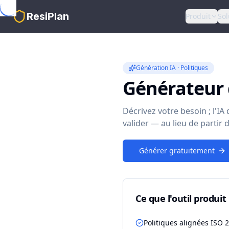
Skip to main content
ResiPlan
Produit
Sol
Génération IA · Politiques
Générateur 
Décrivez votre besoin ; l'I
valider — au lieu de partir
Générer gratuitement
Ce que l'outil produit
Politiques alignées ISO 