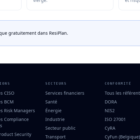
vierge.
et risq
ique gratuitement dans ResiPlan.
IONS
SECTEURS
CONFORMITÉ
es CISO
Services financiers
Tous les référent
es BCM
Santé
DORA
es Risk Managers
Énergie
NIS2
es Compliance
Industrie
ISO 27001
rs
Secteur public
CyRA
roduct Security
Transport
CyFun (Belgique)