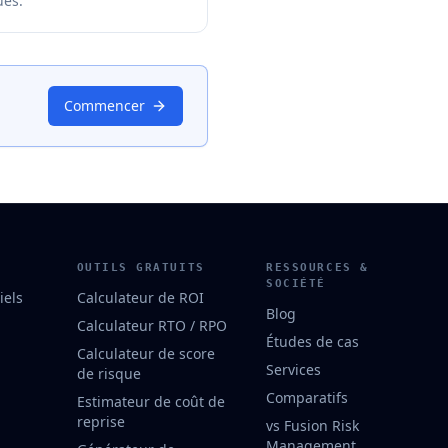
ues.
Commencer
OUTILS GRATUITS
RESSOURCES &
SOCIÉTÉ
iels
Calculateur de ROI
Blog
Calculateur RTO / RPO
Études de cas
Calculateur de score
Services
de risque
Comparatifs
Estimateur de coût de
reprise
vs Fusion Risk
Management