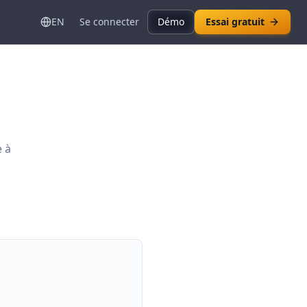
EN
Se connecter
Démo
Essai gratuit
e à