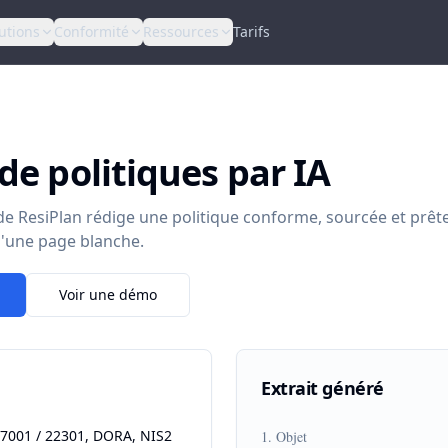
utions
Conformité
Ressources
Tarifs
de politiques par IA
A de ResiPlan rédige une politique conforme, sourcée et prêt
 d'une page blanche.
Voir une démo
Extrait généré
27001 / 22301, DORA, NIS2
1. Objet
