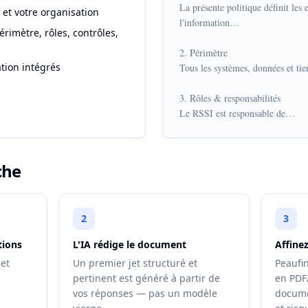
La présente politique définit les 
 et votre organisation
l'information…

érimètre, rôles, contrôles,
2. Périmètre

ation intégrés
Tous les systèmes, données et tie
3. Rôles & responsabilités

Le RSSI est responsable de…
che
2
3
tions
L'IA rédige le document
Affinez
 et
Un premier jet structuré et
Peaufi
pertinent est généré à partir de
en PDF
vos réponses — pas un modèle
documen