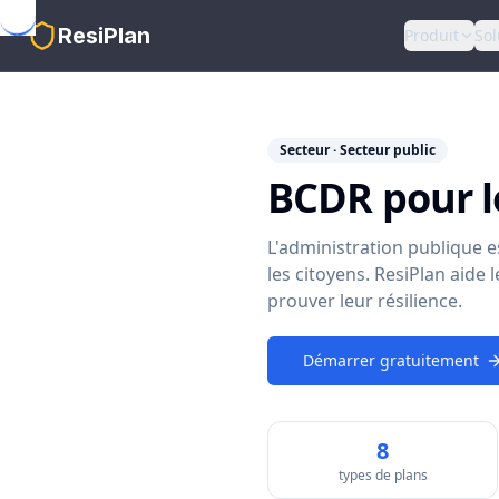
Skip to main content
ResiPlan
Produit
Sol
Secteur · Secteur public
BCDR pour l
L'administration publique e
les citoyens. ResiPlan aide 
prouver leur résilience.
Démarrer gratuitement
8
types de plans