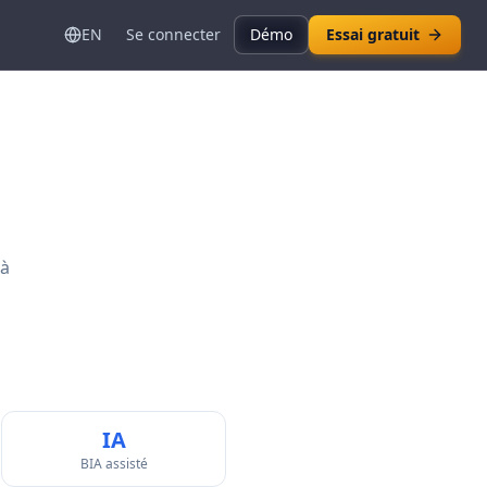
EN
Se connecter
Démo
Essai gratuit
 à
IA
BIA assisté