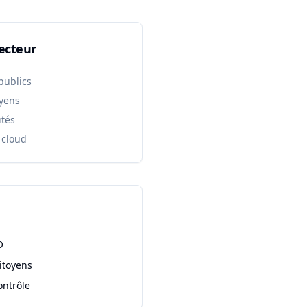
ecteur
publics
oyens
ités
 cloud
O
itoyens
ontrôle