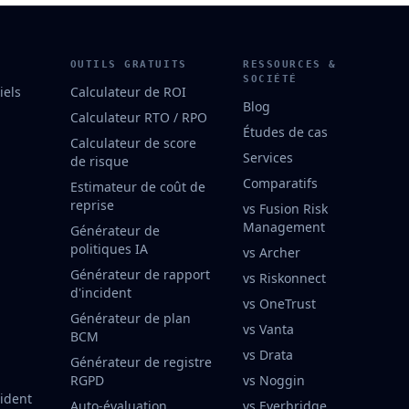
OUTILS GRATUITS
RESSOURCES &
SOCIÉTÉ
iels
Calculateur de ROI
Blog
Calculateur RTO / RPO
Études de cas
Calculateur de score
Services
de risque
Comparatifs
Estimateur de coût de
reprise
vs Fusion Risk
Management
Générateur de
politiques IA
vs Archer
Générateur de rapport
vs Riskonnect
d'incident
vs OneTrust
Générateur de plan
vs Vanta
BCM
vs Drata
Générateur de registre
RGPD
vs Noggin
cident
Auto-évaluation
vs Everbridge