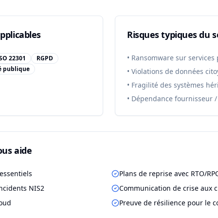
pplicables
Risques typiques du s
•
Ransomware sur services 
SO 22301
RGPD
é publique
•
Violations de données cit
•
Fragilité des systèmes hér
•
Dépendance fournisseur /
us aide
essentiels
Plans de reprise avec RTO/RP
incidents NIS2
Communication de crise aux c
loud
Preuve de résilience pour le c