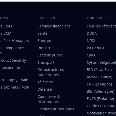
IONS
SECTEURS
CONFORMITÉ
es CISO
Services financiers
Tous les référent
es BCM
Santé
DORA
es Risk Managers
Énergie
NIS2
es Compliance
Industrie
ISO 27001
rs
Secteur public
CyRA
roduct Security
Transport
CyFun (Belgique)
a gestion de
Infrastructures
BIO (Pays-Bas)
numériques
ANSSI (France)
T & Supply Chain
Télécoms
ENS (Espagne)
es cabinets / MSP
Défense
BSI (Allemagne)
Commerce &
FNCS (Finlande)
distribution
Guide EBIOS RM
Services numériques
Notification d'in