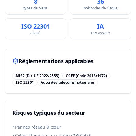
8
36
types de plans
méthodes de risque
ISO 22301
IA
aligné
BIA assisté
Réglementations applicables
NIS2 (Dir. UE 2022/2555)
CCEE (Code 2018/1972)
ISO 22301
Autorités télécoms nationales
Risques typiques du secteur
•
Pannes réseau & cœur
•
Cyberattaques signalisation/OSS-BSS