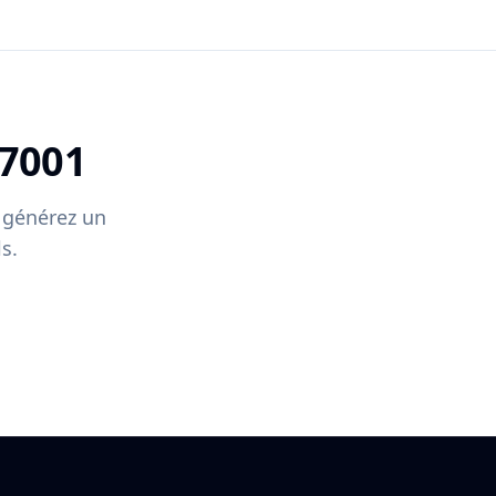
27001
t générez un
s.