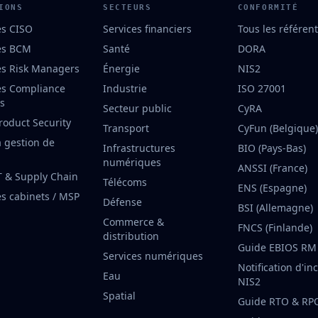
IONS
SECTEURS
CONFORMITÉ
es CISO
Services financiers
Tous les référent
es BCM
Santé
DORA
es Risk Managers
Énergie
NIS2
es Compliance
Industrie
ISO 27001
rs
Secteur public
CyRA
roduct Security
Transport
CyFun (Belgique)
a gestion de
Infrastructures
BIO (Pays-Bas)
numériques
ANSSI (France)
T & Supply Chain
Télécoms
ENS (Espagne)
es cabinets / MSP
Défense
BSI (Allemagne)
Commerce &
FNCS (Finlande)
distribution
Guide EBIOS RM
Services numériques
Notification d'in
Eau
NIS2
Spatial
Guide RTO & RP