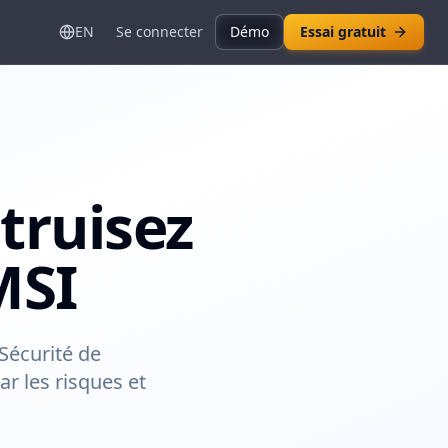
EN
Se connecter
Démo
Essai gratuit
truisez
MSI
Sécurité de
r les risques et