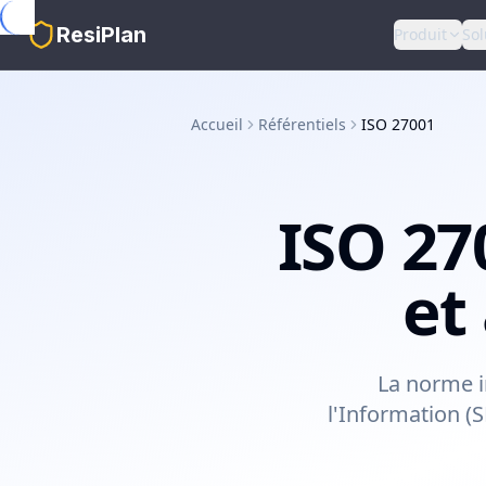
Skip to main content
ResiPlan
Produit
Sol
Accueil
Référentiels
ISO 27001
ISO 27
et
La norme i
l'Information (