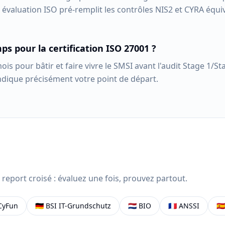
évaluation ISO pré-remplit les contrôles NIS2 et CYRA équiv
s pour la certification ISO 27001 ?
ois pour bâtir et faire vivre le SMSI avant l'audit Stage 1/S
ndique précisément votre point de départ.
 report croisé : évaluez une fois, prouvez partout.
CyFun
🇩🇪
BSI IT-Grundschutz
🇳🇱
BIO
🇫🇷
ANSSI
🇪