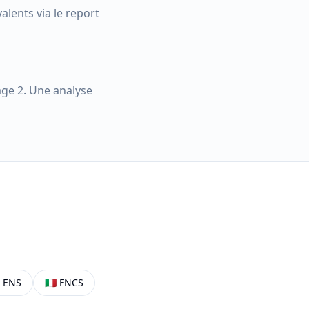
alents via le report
tage 2. Une analyse

ENS
🇮🇹
FNCS