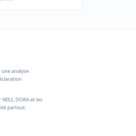
z une analyse
éclaration
r NIS2, DORA et les
ité partout.