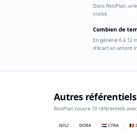
Dans ResiPlan, une 
croisé.
Combien de temp
En général 6 à 12 m
d'écart en amont i
Autres référentiels
ResiPlan couvre 10 référentiels avec
NIS2
DORA
🇳🇱
CYRA
🇧🇪